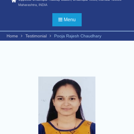
Statistics) /FYBSC
Maharashtra, INDIA
Biotechnology/ FYBSC IT/
FYBSC CS/
Menu
FYBBI/FYBAMMC/FYBAF/FYBA
Psychology/ FYBSC Medical
Home
Testimonial
laboratory Technology/ FYBSC
Pooja Rajesh Chaudhary
Medical Imaging Technology/
FYBSC Animation and VFX/
FYBSC Fashion Design/
FYBSC Interior Design/ FYBSC
Data Science & Artificial
Intelligence/ FYBCOM
Management Studies/FYBCOM
Financial Markets/B. Com in
International Accounting/B.Sc in
Cyber Security and Digital
Forensics))
ADVERTISEMENT FOR
ADMISSION TO PH. D. IN
COMMERCE, HINDI AND
ZOOLOGY for the second half