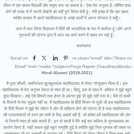
जीवन में एक सफल विद्यार्थी और मनुष्य बना जा सकता है। ऐसा मेरा अनुभव है।सीमित शब्द
होने की वजह से मैं अपनी लेखनी को यहीं पूर्ण विराम देती हूं। मेरी इच्छा है कि एक सक्षम
व्यक्ति बनकर मैं अपने महाविद्यालय के अच्छे कार्यों में अपना योगदान दे सकूँ।
आज मैं मदर तेरेसा विद्यालय में हिंदी की अध्यापिका के रूप में कार्यरत हूं।और अपने
गुरूजनों की प्रेरणा द्वारा मैं आज यह कार्य करने में सक्षम बन पाई हूँ।
सधन्यवाद!
Social on:
<a class="email" title="Share on
Email" href="mailto:?subject=Pooja Rajesh Chaudhary&body=
Hindi
Alumni (2019-2021)
मैं पूजा चौधरी, रामनिरंजन झुनझुनवाला महाविद्यालय से पोस्ट ग्रेजुएशन किया है। इस
महाविद्यालय से मेरा अनुभव केवल दो साल ही था। किंतु, इस दो साल में कॉलेज ने मुझे बहुत
कुछ सिखाया। कई ऐसे विषयों तथा क्षेत्र से अवगत हुई जो मुझे नहीं पता थे। वैसे तो बाकी
के विभागों से मेरा जुड़ाव नहीं था, मैं महाविद्यालय के हिंदी विभाग से जुड़ी थी इस महाविद्यालय
के हिंदी विभाग ने मुझे मेरे जीवन में और भी सक्रिय होने की प्रेरणा दी है तथा महाविद्यालय
की प्रधानाचार्या तो स्वयं हम सभी के लिए आदर्श रही हैं, जो हमेशा हमें महाविद्यालय की ओर
से जितनी मदत हो सके करती हैं। इन दो सालों में मैंने कई बार कॉलेज के पुस्तकालय का
उपयोग किया है, जहाँ जाकर मुझे बहुत सन्तुष्टि हुई है क्योंकि मुझे जिस पुस्तक की समय पर
आवश्यकता थी वह आसानी से उपलब्ध हुई। हिंदी विषय को लेकर जीवन मे किस तरह आगे