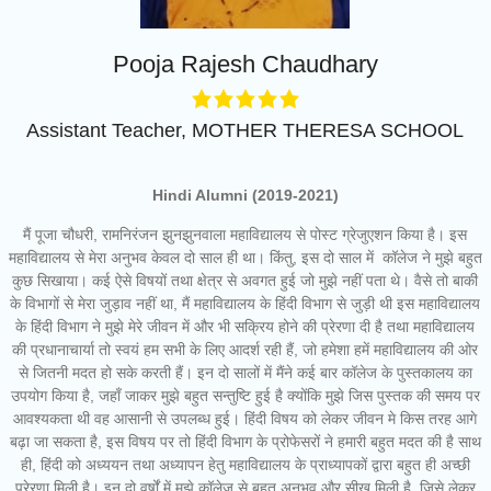
of the academic year 2025-26
Online proposal for approval of
BMS and BBA Fees for
Pooja Rajesh Chaudhary
Academic year 2026-27
Tentative dates for First Half
Examination for Academic Year
Assistant Teacher
,
MOTHER THERESA SCHOOL
2026-27 (Sem I, III and V)
Hindi
Alumni (2019-2021)
मैं पूजा चौधरी, रामनिरंजन झुनझुनवाला महाविद्यालय से पोस्ट ग्रेजुएशन किया है। इस
महाविद्यालय से मेरा अनुभव केवल दो साल ही था। किंतु, इस दो साल में कॉलेज ने मुझे बहुत
कुछ सिखाया। कई ऐसे विषयों तथा क्षेत्र से अवगत हुई जो मुझे नहीं पता थे। वैसे तो बाकी
के विभागों से मेरा जुड़ाव नहीं था, मैं महाविद्यालय के हिंदी विभाग से जुड़ी थी इस महाविद्यालय
के हिंदी विभाग ने मुझे मेरे जीवन में और भी सक्रिय होने की प्रेरणा दी है तथा महाविद्यालय
की प्रधानाचार्या तो स्वयं हम सभी के लिए आदर्श रही हैं, जो हमेशा हमें महाविद्यालय की ओर
से जितनी मदत हो सके करती हैं। इन दो सालों में मैंने कई बार कॉलेज के पुस्तकालय का
उपयोग किया है, जहाँ जाकर मुझे बहुत सन्तुष्टि हुई है क्योंकि मुझे जिस पुस्तक की समय पर
आवश्यकता थी वह आसानी से उपलब्ध हुई। हिंदी विषय को लेकर जीवन मे किस तरह आगे
बढ़ा जा सकता है, इस विषय पर तो हिंदी विभाग के प्रोफेसरों ने हमारी बहुत मदत की है साथ
ही, हिंदी को अध्ययन तथा अध्यापन हेतु महाविद्यालय के प्राध्यापकों द्वारा बहुत ही अच्छी
प्रेरणा मिली है। इन दो वर्षों में मुझे कॉलेज से बहुत अनुभव और सीख मिली है, जिसे लेकर